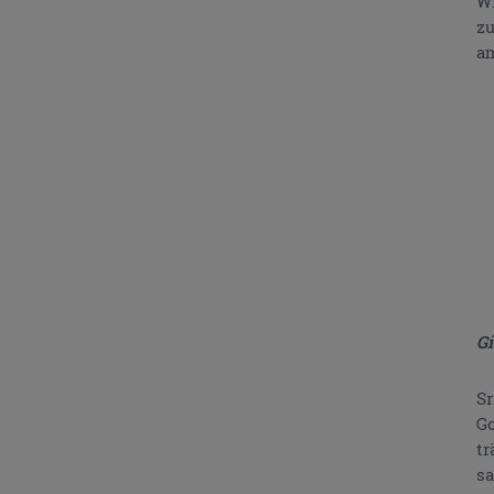
Wi
zu
am
Gi
Sr
Go
tr
sa