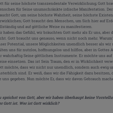
tt für seine höchste transzendentale Verwirklichung; Gott br
nschen für Seine unumschränkte irdische Manifestation. De
aucht Gott, um seine höchste Wahrheit, seine höchste Existen
rwirklichen; Gott braucht den Menschen, um Sich hier auf Er
llständig und auf göttliche Weise zu manifestieren.
r haben das Gefühl, wir bräuchten Gott mehr als Er uns, aber 
cht. Gott braucht uns genauso, wenn nicht noch mehr. Warum
ser Potential, unsere Möglichkeiten unendlich besser als wir 
lten uns für nutzlos, hoffnungslos und hilflos, aber in Gottes 
r wahrhaftig Seine göttlichen Instrumente. Er möchte uns auf 
ise einsetzen. Das ist Sein Traum, den er in Wirklichkeit verw
tt möchte, dass wir nicht nur unendlich, sondern auch ewig u
sterblich sind. Er weiß, dass wir die Fähigkeit dazu besitzen,
e uns gegeben. Nun möchte Er, dass wir davon Gebrauch mach
 sprichst von Gott, aber wir haben überhaupt keine Vorstell
r Gott ist. Wer ist Gott wirklich?