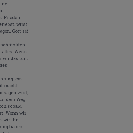
eine
in
ls Frieden
erlebst, wirst
agen, Gott sei
eschränkten
t alles. Wenn
 wir das tun,
ndes
ahrung von
it macht.
n sagen wird,
. Auf dem Weg
och sobald
st. Wenn wir
n wir ihn
hung haben.