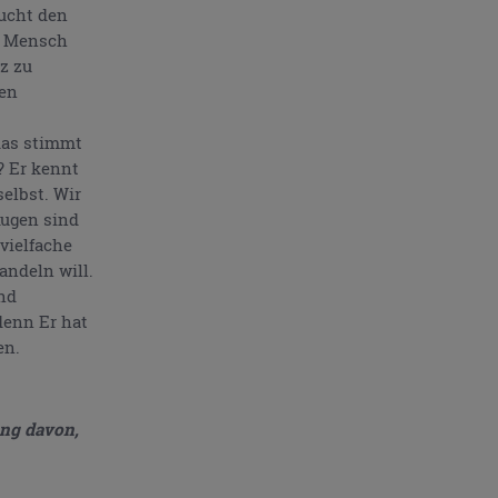
aucht den
r Mensch
z zu
den
das stimmt
? Er kennt
selbst. Wir
Augen sind
vielfache
andeln will.
nd
 denn Er hat
en.
ung davon,