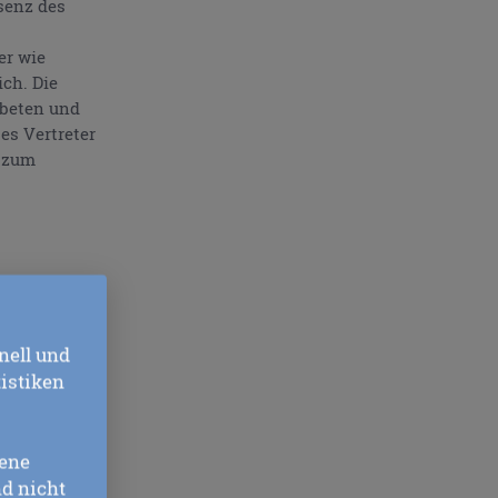
senz des
er wie
ch. Die
r beten und
es Vertreter
g zum
nell und
tistiken
chteter Teil.
ger. Die
gene
 Moment, wo du
nd nicht