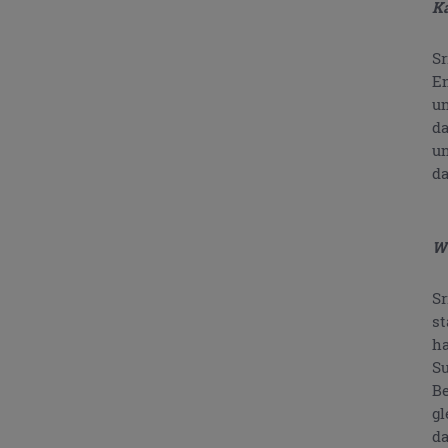
Ka
Sr
En
un
da
un
da
We
Sr
st
ha
Su
Be
gl
da