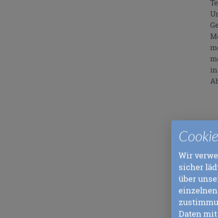
Te
Un
Ge
Me
me
me
in
Ab
Cookie
Wir verwe
sicher lä
über unse
Go
einzelnen
Du
zustimmun
me
Daten mit 