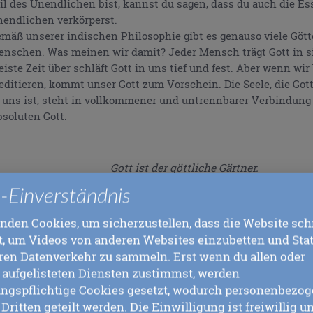
il des Unendlichen bist, kannst du sagen, dass du auch die Es
endlichen verkörperst.
mäß unserer indischen Philosophie gibt es genauso viele Gött
nschen. Was meinen wir damit? Jeder Mensch trägt Gott in si
iste Zeit über schläft Gott in uns tief und fest. Aber wenn wi
ditieren, kommt unser Gott zum Vorschein. Die Seele, die Gott
 uns ist, steht in vollkommener und untrennbarer Verbindun
soluten Gott.
Gott ist der göttliche Gärtner.
In jeder Blumenseele sieht er
-Einverständnis
Seine eigene neue,
einzigartige Schönheit.
nden Cookies, um sicherzustellen, dass die Website sch
dt, um Videos von anderen Websites einzubetten und Sta
ren Datenverkehr zu sammeln. Erst wenn du allen oder
tt ist dein eigener höchster, vollkommenster, am meisten erleu
 aufgelisteten Diensten zustimmst, werden
 bestehst aus zwei Teilen: der eine ist höher, der andere niedri
gspflichtige Cookies gesetzt, wodurch personenbezo
iste Zeit über hältst du dich im niedrigeren Teil auf. In dem
Dritten geteilt werden. Die Einwilligung ist freiwillig u