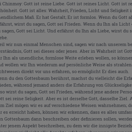
i Chinmoy: Gott ist reine Liebe. Gott ist reines Licht. Gott ist r
hönheit. Gott ist alles: Wahrheit, Frieden, Licht und Seligkeit 
endlichem Maß. Er hat Gestalt; Er ist formlos. Wenn du Gott a
fährst, wirst du sagen, Gott sei Frieden. Wenn du Ihn als Licht 
 sagen, Gott sei Licht. Und erfährst du Ihn als Liebe, wirst du s
ebe.
il wir nun einmal Menschen sind, sagen wir nach unserem b
rständnis, Gott sei dieses oder jenes. Aber in Wahrheit ist Got
r Ihn als unendliche, formlose Weite erleben wollen, so können
d wollen wir Ihn wiederum auf persönliche Weise als strahle
chtwesen direkt vor uns erfahren, so ermöglicht Er dies auch.
nn du den Gottesbaum berührst, machst du vielleicht die Erf
ieden, während jemand anders die Erfahrung von Glückseligke
so wirst du sagen, Gott sei Frieden, während jene andere Perso
tt sei reine Seligkeit. Aber es ist derselbe Gott, dasselbe Ziel
m Ziel mögen wir es auf verschiedene Weisen wahrnehmen; d
r es erreicht haben, können wir erkennen, dass es alles umfas
n Gottesbaum dann beschreiben oder definieren sollen, werde
ter jenem Aspekt beschreiben, zu dem wir die innigste Bezie