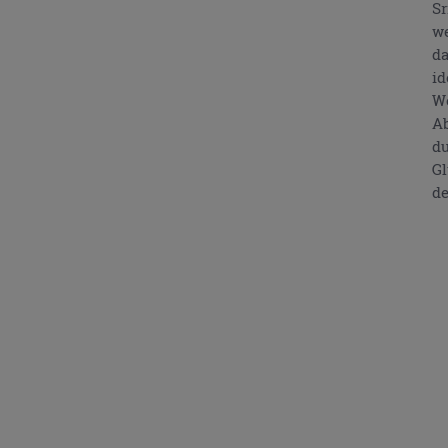
Sr
we
da
id
We
Ab
du
Gl
de