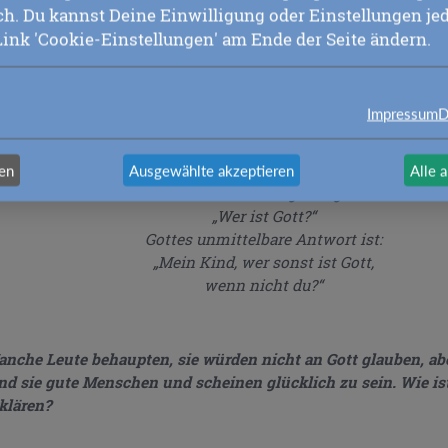
r deines höheren Teils voll bewusst wirst und dein niederer Te
ich. Du kannst Deine Einwilligung oder Einstellungen jed
gewandelt und mit dem Höchsten vereint ist, bist du nichts a
Link 'Cookie-Einstellungen' am Ende der Seite ändern.
tt. Auch wenn er noch nicht erkannt oder offenbart ist, ist dei
chster, am weitesten entwickelter, vollkommenster und lichtvo
tt. Doch was du jetzt bist, ist nicht vollkommen; es ist weit vo
Impressum
D
llkommenheit entfernt.
nen
Ausgewählte akzeptieren
Alle 
Des Menschen ewige Frage ist:
„Wer ist Gott?“
Gottes unmittelbare Antwort ist:
„Mein Kind, wer sonst ist Gott,
wenn nicht du?“
nche Leute behaupten, sie würden nicht an Gott glauben, ab
nd sie gute Menschen und scheinen glücklich zu sein. Wie is
klären?