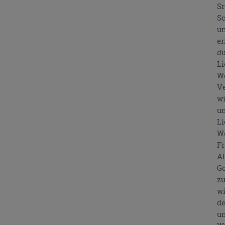
Sr
Sc
un
er
du
Li
We
Ve
wi
un
Li
We
Fr
Al
Go
zu
wi
de
un