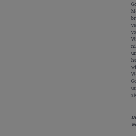
Go
Me
br
ve
vo
Wi
ni
un
ha
wi
We
Go
un
si
Du
we