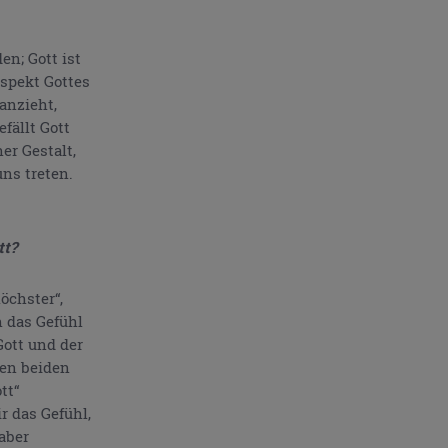
en; Gott ist
spekt Gottes
anzieht,
fällt Gott
r Gestalt,
uns treten.
tt?
öchster“,
h das Gefühl
Gott und der
den beiden
tt“
 das Gefühl,
 aber