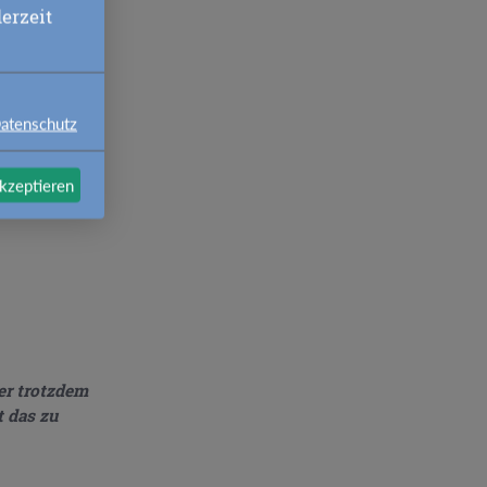
il zur Gänze
erzeit
nderes als
n eigener
llster Teil
n
atenschutz
akzeptieren
er trotzdem
t das zu