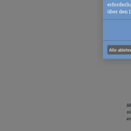
di
erforderl
um
über den 
Go
hö
Go
Vo
Alle ableh
Ma
si
er