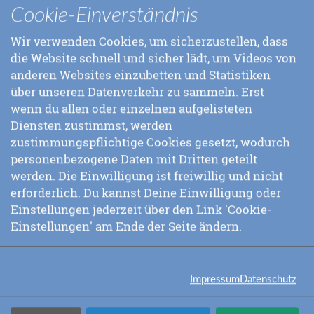
Über-sich-selbst-
Cookie-Einverständnis
Hinauswachsens, zum
Ausdruck zu bringen. Inspiriert
Wir verwenden Cookies, um sicherzustellen, dass
von seinem Beispiel haben zahlreiche seiner Schüler
die Website schnell und sicher lädt, um Videos von
versucht, ihre eigenen persönlichen Grenzen zu
anderen Websites einzubetten und Statistiken
erweitern – und haben dabei neue Weltrekorde in
über unseren Datenverkehr zu sammeln. Erst
verschiedenen Bereichen aufgestellt, Mehrtagesläufe
wenn du allen oder einzelnen aufgelisteten
bestritten, den Ärmelkanal durchschwommen oder
Diensten zustimmst, werden
einige der höchsten Berge der Welt bestiegen.
zustimmungspflichtige Cookies gesetzt, wodurch
Was gibt dem Leben seinen Wert,
personenbezogene Daten mit Dritten geteilt
wenn nicht sein ständiger Ruf
werden. Die Einwilligung ist freiwillig und nicht
nach Selbst-Transzendenz?
erforderlich. Du kannst Deine Einwilligung oder
Einstellungen jederzeit über den Link 'Cookie-
- Sri Chinmoy
Einstellungen' am Ende der Seite ändern.
Über die Bedeutung des Sports als Weg spirituellen
Wachstums hat Sri Chinmoy ausführlich geschrieben
Impressum
Datenschutz
und Hunderte von Fragen beantwortet.