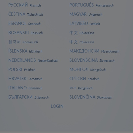
РУССКИЙ
PORTUGUÊS
Russisch
Portugiesisch
ČEŠTINA
MAGYAR
Tschechisch
Ungarisch
ESPAÑOL
LATVIEŠU
Spanisch
Lettisch
BOSANSKI
中文
Bosnisch
Chinesisch
한국어
中文
Koreanisch
Chinesisch
ÍSLENSKA
МАКЕДОНСКИ
Isländisch
Mazedonisch
NEDERLANDS
SLOVENŠČINA
Niederländisch
Slowenisch
POLSKI
МОНГОЛ
Polnisch
Mongolisch
HRVATSKI
СРПСКИ
Kroatisch
Serbisch
ITALIANO
বাংলা
Italienisch
Bengalisch
БЪЛГАРСКИ
SLOVENČINA
Bulgarisch
Slowakisch
LOGIN