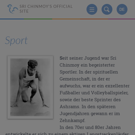
SRI CHINMOY'S OFFICIAL
DE
SITE
Sport
S
eit seiner Jugend war Sri
Chinmoy ein begeisterter
Sportler. In der spirituellen
Gemeinschaft, in der er
aufwuchs, war er ein exzellenter
Fußballer und Volleyballspieler,
sowie der beste Sprinter des
Ashrams. In den späteren
Jugendjahren gewann er im
Zehnkampf.
In den 70er und 80er Jahren
entwickelte er sich zu einem aktiven Langstreckenläufer